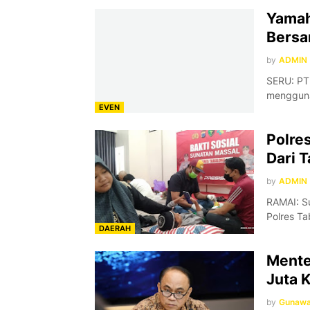
Yamah
Bersa
by
ADMIN
SERU: PT
mengguna
EVEN
Polre
Dari 
by
ADMIN
RAMAI: Su
Polres T
DAERAH
Mente
Juta 
by
Gunaw