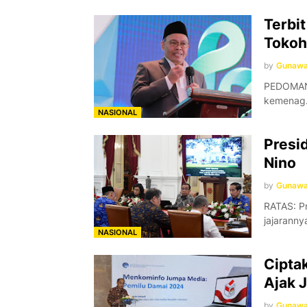
Terbi
Tokoh
by
Gunaw
PEDOMAN 
kemenag.
NASIONAL
Presid
Nino
by
Gunaw
RATAS: P
jajaranny
NASIONAL
Cipta
Ajak J
by
Gunaw