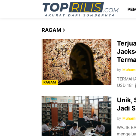
PEM
RAGAM
Terjua
Jacks
Terma
by
Muhamm
TERMAHAL
RAGAM
USD 181 j
Unik,
Jadi 
by
Muhamm
WAJIB BA
mengelua