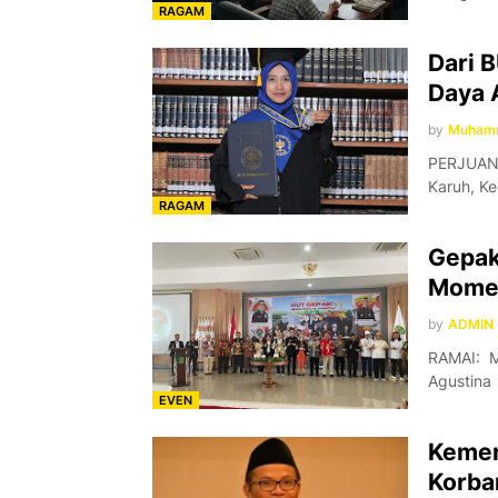
RAGAM
Dari 
Daya 
by
Muhamm
PERJUANG
Karuh, K
RAGAM
Gepak
Mome
by
ADMIN
RAMAI: M
Agustina
EVEN
Kemen
Korban