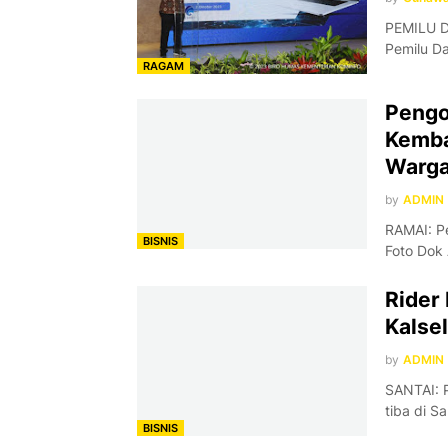
PEMILU D
Pemilu D
RAGAM
Pengo
Kembal
Warga
by
ADMIN
RAMAI: P
BISNIS
Foto Dok
Rider
Kalse
by
ADMIN
SANTAI: P
tiba di S
BISNIS