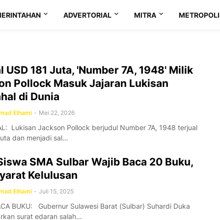
ERINTAHAN
ADVERTORIAL
MITRA
METROPOLI
l USD 181 Juta, 'Number 7A, 1948' Milik
on Pollock Masuk Jajaran Lukisan
hal di Dunia
ad Elhami
-
Mei 22, 2026
: Lukisan Jackson Pollock berjudul Number 7A, 1948 terjual
uta dan menjadi sal…
 Siswa SMA Sulbar Wajib Baca 20 Buku,
Syarat Kelulusan
ad Elhami
-
Juli 15, 2025
CA BUKU: Gubernur Sulawesi Barat (Sulbar) Suhardi Duka
rkan surat edaran salah…