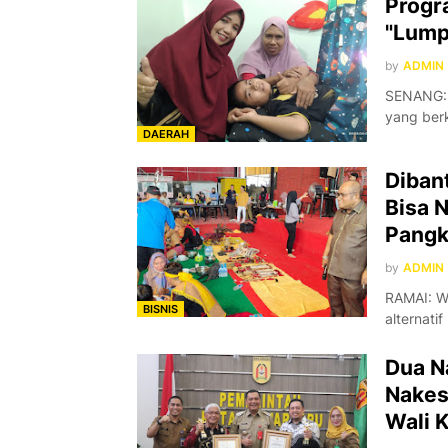
Progr
"Lump
by
ADMIN
SENANG: 
yang ber
DAERAH
Diban
Bisa 
Pangk
by
ADMIN
RAMAI: W
BISNIS
alternati
Dua N
Nakes
Wali 