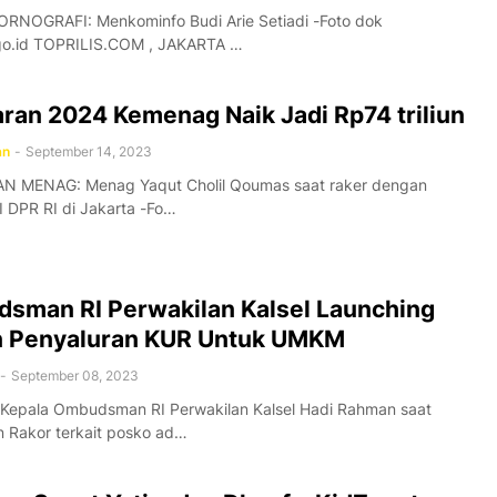
RNOGRAFI: Menkominfo Budi Arie Setiadi -Foto dok
go.id TOPRILIS.COM , JAKARTA …
ran 2024 Kemenag Naik Jadi Rp74 triliun
an
-
September 14, 2023
 MENAG: Menag Yaqut Cholil Qoumas saat raker dengan
II DPR RI di Jakarta -Fo…
sman RI Perwakilan Kalsel Launching
 Penyaluran KUR Untuk UMKM
-
September 08, 2023
 Kepala Ombudsman RI Perwakilan Kalsel Hadi Rahman saat
 Rakor terkait posko ad…