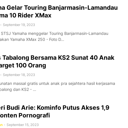
a Gelar Touring Banjarmasin-Lamandau
ma 10 Rider XMax
-
September 19, 2023
 STSJ Yamaha menggelar Touring Banjarmasin-Lamandau
kan Yamaha XMax 250 - Foto D…
s Tabalong Bersama KS2 Sunat 40 Anak
Target 100 Orang
-
September 18, 2023
natan massal gratis untuk anak pra sejahtera hasil kerjasama
abalong dan KS2 - …
ri Budi Arie: Kominfo Putus Akses 1,9
Konten Pornografi
an
-
September 15, 2023