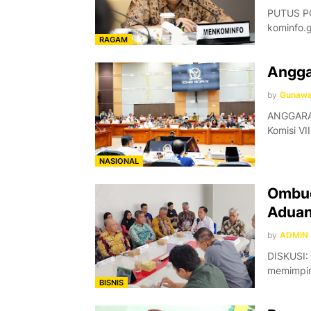
PUTUS PO
kominfo.
RAGAM
Angga
by
Gunaw
ANGGARAN
Komisi VI
NASIONAL
Ombud
Aduan
by
ADMIN
DISKUSI:
memimpin
BISNIS