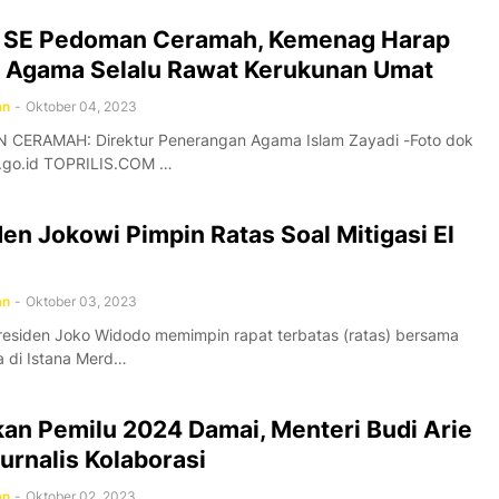
t SE Pedoman Ceramah, Kemenag Harap
 Agama Selalu Rawat Kerukunan Umat
an
-
Oktober 04, 2023
CERAMAH: Direktur Penerangan Agama Islam Zayadi -Foto dok
go.id TOPRILIS.COM …
en Jokowi Pimpin Ratas Soal Mitigasi El
an
-
Oktober 03, 2023
residen Joko Widodo memimpin rapat terbatas (ratas) bersama
a di Istana Merd…
kan Pemilu 2024 Damai, Menteri Budi Arie
urnalis Kolaborasi
an
-
Oktober 02, 2023