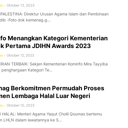
an
-
Oktober 13, 2023
PALESTINA: Direktur Urusan Agama Islam dan Pembinaan
Adib -Foto dok kemenag.g…
fo Menangkan Kategori Kementerian
ik Pertama JDIHN Awards 2023
an
-
Oktober 12, 2023
IAN TERBAIK: Sekjen Kementerian Kominfo Mira Tayyiba
 penghargaan Kategori Te…
ag Berkomitmen Permudah Proses
en Lembaga Halal Luar Negeri
an
-
Oktober 10, 2023
HALAL: Menteri Agama Yaqut Cholil Qoumas bertemu
an LHLN dalam lawatannya ke S…