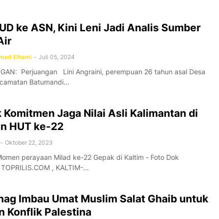
BUD ke ASN, Kini Leni Jadi Analis Sumber
Air
ad Elhami
-
Juli 05, 2024
AN: Perjuangan Lini Angraini, perempuan 26 tahun asal Desa
ecamatan Batumandi…
 Komitmen Jaga Nilai Asli Kalimantan di
n HUT ke-22
-
Oktober 22, 2023
omen perayaan Milad ke-22 Gepak di Kaltim - Foto Dok
 TOPRILIS.COM , KALTIM-…
ag Imbau Umat Muslim Salat Ghaib untuk
 Konflik Palestina