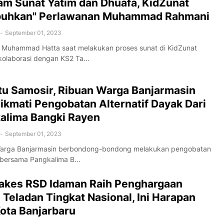
am Sunat Yatim dan Dhuafa, KidZunat
uhkan" Perlawanan Muhammad Rahmani
-
September 01, 2023
Muhammad Hatta saat melakukan proses sunat di KidZunat
kolaborasi dengan KS2 Ta…
tu Samosir, Ribuan Warga Banjarmasin
Nikmati Pengobatan Alternatif Dayak Dari
alima Bangki Rayen
-
September 01, 2023
arga Banjarmasin berbondong-bondong melakukan pengobatan
f bersama Pangkalima B…
akes RSD Idaman Raih Penghargaan
 Teladan Tingkat Nasional, Ini Harapan
Kota Banjarbaru