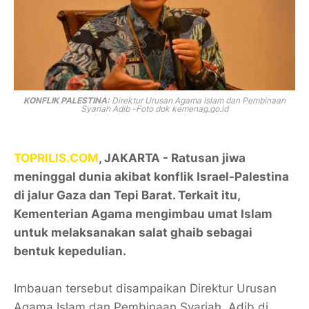
KONFLIK PALESTINA:
Direktur Urusan Agama Islam dan Pembinaan
Syariah Adib -Foto dok kemenag.go.id
TOPRILIS.COM
, JAKARTA - Ratusan jiwa
meninggal dunia akibat konflik Israel-Palestina
di jalur Gaza dan Tepi Barat. Terkait itu,
Kementerian Agama mengimbau umat Islam
untuk melaksanakan salat ghaib sebagai
bentuk kepedulian.
Imbauan tersebut disampaikan Direktur Urusan
Agama Islam dan Pembinaan Syariah, Adib di