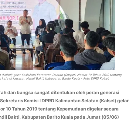
n (Kalsel) gelar Sosialisasi Peraturan Daerah (Sosper) Nomor 10 Tahun 2019 tentang
u kafe di kawasan Handil Bakti, Kabupaten Barito Kuala - Foto DPRD Kalsel.
ah dan bangsa sangat ditentukan oleh peran generasi
Sekretaris Komisi I DPRD Kalimantan Selatan (Kalsel) gelar
mor 10 Tahun 2019 tentang Kepemudaan digelar secara
andil Bakti, Kabupaten Barito Kuala pada Jumat (05/06)