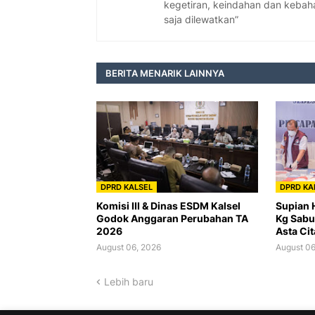
kegetiran, keindahan dan kebaha
saja dilewatkan”
BERITA MENARIK LAINNYA
DPRD KALSEL
DPRD KA
Komisi III & Dinas ESDM Kalsel
Supian 
Godok Anggaran Perubahan TA
Kg Sabu
2026
Asta Cit
August 06, 2026
August 06
Lebih baru