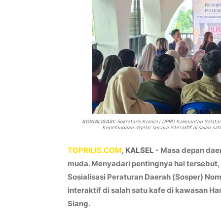
SOSIALISASI:
Sekretaris Komisi I DPRD Kalimantan Selata
Kepemudaan digelar secara interaktif di salah sat
TOPRILIS.COM
, KALSEL -
Masa depan daer
muda. Menyadari pentingnya hal tersebut, 
Sosialisasi Peraturan Daerah (Sosper) No
interaktif di salah satu kafe di kawasan H
Siang.