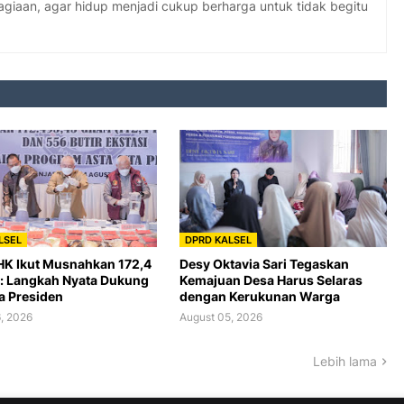
giaan, agar hidup menjadi cukup berharga untuk tidak begitu
LSEL
DPRD KALSEL
HK Ikut Musnahkan 172,4
Desy Oktavia Sari Tegaskan
: Langkah Nyata Dukung
Kemajuan Desa Harus Selaras
a Presiden
dengan Kerukunan Warga
, 2026
August 05, 2026
Lebih lama