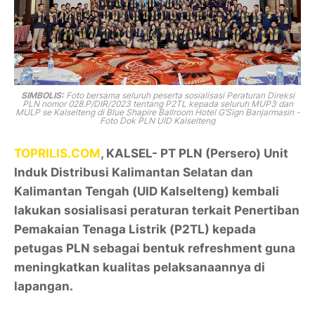
SIMBOLIS:
Foto bersama seluruh peserta sosialisasi Peraturan Direksi
PLN nomor 028.P/DIR/2023 tentang P2TL kepada seluruh MUP3 dan
MULP se Kalselteng di Blue Shapire Ballroom Hotel G’Sign Banjarmasin -
Foto Dok PLN UID Kalselteng
TOPRILIS.COM
, KALSEL- PT PLN (Persero) Unit
Induk Distribusi Kalimantan Selatan dan
Kalimantan Tengah (UID Kalselteng) kembali
lakukan sosialisasi peraturan terkait Penertiban
Pemakaian Tenaga Listrik (P2TL) kepada
petugas PLN sebagai bentuk refreshment guna
meningkatkan kualitas pelaksanaannya di
lapangan.