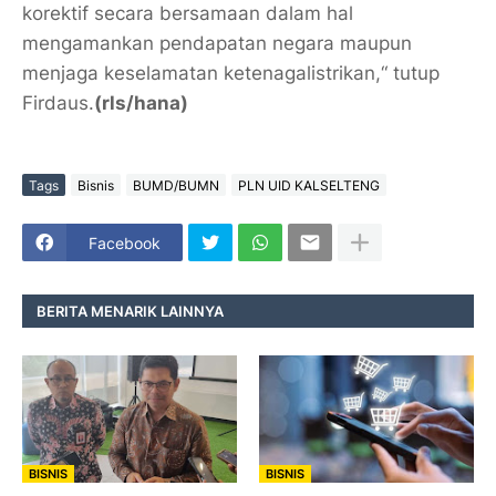
korektif secara bersamaan dalam hal
mengamankan pendapatan negara maupun
menjaga keselamatan ketenagalistrikan,“ tutup
Firdaus.
(rls/hana)
Tags
Bisnis
BUMD/BUMN
PLN UID KALSELTENG
Facebook
BERITA MENARIK LAINNYA
BISNIS
BISNIS