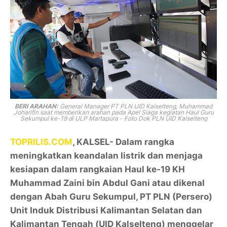
BERI ARAHAN:
General Manager PT PLN UID Kalselteng, Muhammad
Joharifin saat memberikan arahan pada Apel Siaga kegiatan Haul Guru
Sekumpul ke-19 di ULP Martapura - Foto Dok PLN UID Kalselteng
TOPRILIS.COM
, KALSEL- Dalam rangka
meningkatkan keandalan listrik dan menjaga
kesiapan dalam rangkaian Haul ke-19 KH
Muhammad Zaini bin Abdul Gani atau dikenal
dengan Abah Guru Sekumpul, PT PLN (Persero)
Unit Induk Distribusi Kalimantan Selatan dan
Kalimantan Tengah (UID Kalselteng) menggelar