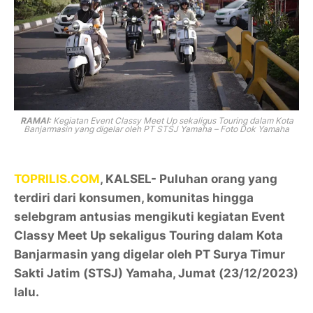
RAMAI:
Kegiatan Event Classy Meet Up sekaligus Touring dalam Kota
Banjarmasin yang digelar oleh PT STSJ Yamaha – Foto Dok Yamaha
TOPRILIS.COM
, KALSEL- Puluhan orang yang
terdiri dari konsumen, komunitas hingga
selebgram antusias mengikuti kegiatan Event
Classy Meet Up sekaligus Touring dalam Kota
Banjarmasin yang digelar oleh PT Surya Timur
Sakti Jatim (STSJ) Yamaha, Jumat (23/12/2023)
lalu.