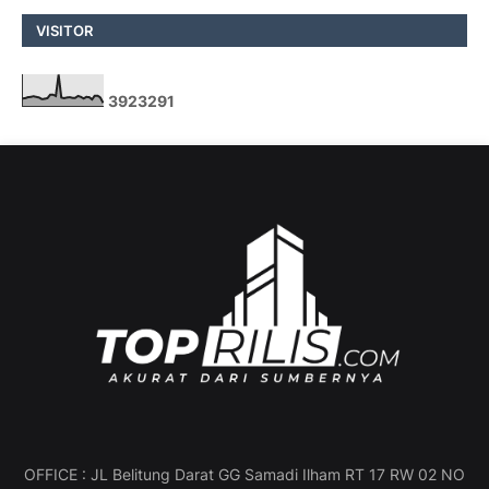
VISITOR
3
9
2
3
2
9
1
OFFICE : JL Belitung Darat GG Samadi Ilham RT 17 RW 02 NO