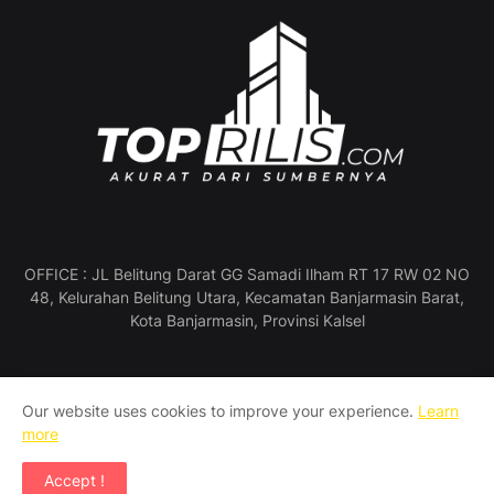
OFFICE : JL Belitung Darat GG Samadi Ilham RT 17 RW 02 NO
48, Kelurahan Belitung Utara, Kecamatan Banjarmasin Barat,
Kota Banjarmasin, Provinsi Kalsel
Our website uses cookies to improve your experience.
Learn
Profil Perusahaan
Pedoman Media Siber
more
Manajemen & Redaksi
SOP Wartawan
Accept !
Copyright ©
2026
TOP RILIS