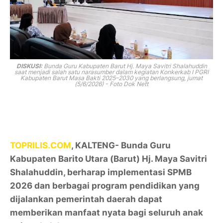
DISKUSI:
Bunda Guru Kabupaten Barut Hj. Maya Savitri Shalahuddin
saat menjadi salah satu narasumber dalam kegiatan Konkerkab I PGRI
Kabupaten Barut Masa Bakti 2025–2030 yang berlangsung, jumat
(5/6/2026) - Foto Dok Nett
TOPRILIS.COM
, KALTENG- Bunda Guru
Kabupaten Barito Utara (Barut) Hj. Maya Savitri
Shalahuddin, berharap implementasi SPMB
2026 dan berbagai program pendidikan yang
dijalankan pemerintah daerah dapat
memberikan manfaat nyata bagi seluruh anak