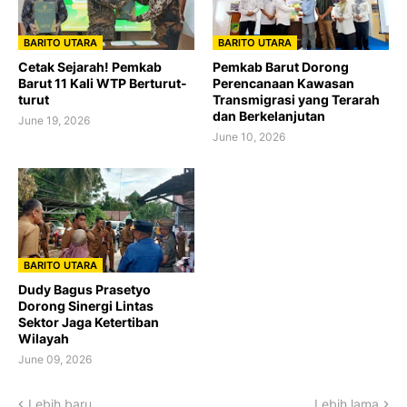
BARITO UTARA
BARITO UTARA
Cetak Sejarah! Pemkab
Pemkab Barut Dorong
Barut 11 Kali WTP Berturut-
Perencanaan Kawasan
turut
Transmigrasi yang Terarah
dan Berkelanjutan
June 19, 2026
June 10, 2026
BARITO UTARA
Dudy Bagus Prasetyo
Dorong Sinergi Lintas
Sektor Jaga Ketertiban
Wilayah
June 09, 2026
Lebih baru
Lebih lama