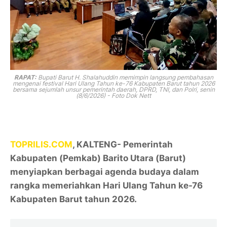
RAPAT:
Bupati Barut H. Shalahuddin memimpin langsung pembahasan
mengenai festival Hari Ulang Tahun ke-76 Kabupaten Barut tahun 2026
bersama sejumlah unsur pemerintah daerah, DPRD, TNI, dan Polri, senin
(8/6/2026) - Foto Dok Nett
TOPRILIS.COM
, KALTENG- Pemerintah
Kabupaten (Pemkab) Barito Utara (Barut)
menyiapkan berbagai agenda budaya dalam
rangka memeriahkan Hari Ulang Tahun ke-76
Kabupaten Barut tahun 2026.