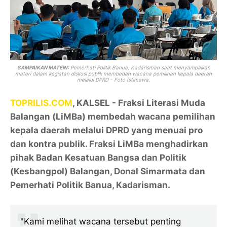
SAMPAIKAN MATERI:
Pemerhati Politik Banua, Kadarisman saat menyampaikan
materi dalam kegiatan diskusi publik membedah wacana pemilihan kepala daerah
melalui DPRD - Foto Istimewa.
TOPRILIS.COM
, KALSEL - Fraksi Literasi Muda
Balangan (LiMBa) membedah wacana pemilihan
kepala daerah melalui DPRD yang menuai pro
dan kontra publik. Fraksi LiMBa menghadirkan
pihak Badan Kesatuan Bangsa dan Politik
(Kesbangpol) Balangan, Donal Simarmata dan
Pemerhati Politik Banua, Kadarisman.
"Kami melihat wacana tersebut penting