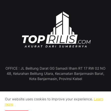
OFFICE : JL Belitung Darat GG Samadi Ilham RT 17 RW 02 NO
48, Kelurahan Belitung Utara, Kecamatan Banjarmasin Barat,
Kota Banjarmasin, Provinsi Kalsel
Our website uses cookies to improve your experience.
Learn
Profil Perusahaan
Pedoman Media Siber
more
Manajemen & Redaksi
SOP Wartawan