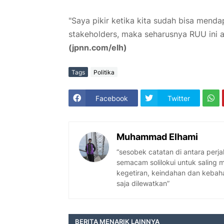
"Saya pikir ketika kita sudah bisa mend
stakeholders, maka seharusnya RUU ini
(jpnn.com/elh)
Tags
Politika
Facebook
Twitter
Muhammad Elhami
“sesobek catatan di antara per
semacam solilokui untuk saling
kegetiran, keindahan dan kebaha
saja dilewatkan”
BERITA MENARIK LAINNYA