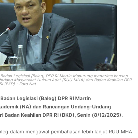
 Badan Legislasi (Baleg) DPR RI Martin Manurung menerima konsep
ndang Masyarakat Hukum Adat (RUU MHA) dari Badan Keahlian DPR
RI (BKD) - Foto Net.
 Badan Legislasi (Baleg) DPR RI Martin
kademik (NA) dan Rancangan Undang-Undang
 Badan Keahlian DPR RI (BKD), Senin (8/12/2025).
Baleg dalam mengawal pembahasan lebih lanjut RUU MHA