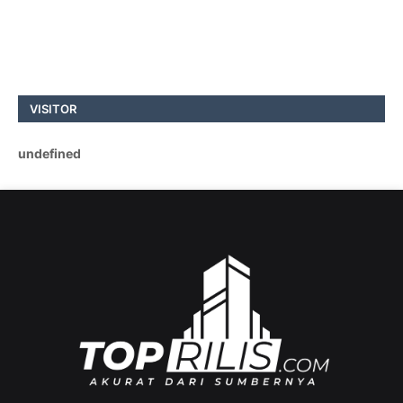
VISITOR
u
n
d
e
f
i
n
e
d