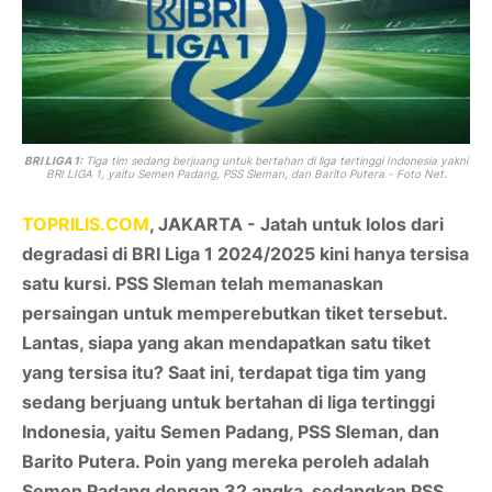
BRI LIGA 1:
Ti
ga tim sedang berjuang untuk bertahan di liga tertinggi Indonesia yakni
BRI LIGA 1, yaitu Semen Padang, PSS Sleman, dan Barito Putera - Foto Net.
TOPRILIS.COM
, JAKARTA -
Jatah untuk lolos dari
degradasi di
BRI Liga 1
2024/2025 kini hanya tersisa
satu kursi. PSS Sleman telah memanaskan
persaingan untuk memperebutkan tiket tersebut.
Lantas, siapa yang akan mendapatkan satu tiket
yang tersisa itu? Saat ini, terdapat tiga tim yang
sedang berjuang untuk bertahan di liga tertinggi
Indonesia, yaitu Semen Padang, PSS Sleman, dan
Barito Putera. Poin yang mereka peroleh adalah
Semen Padang dengan 32 angka, sedangkan PSS