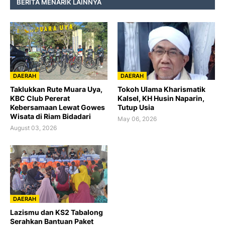
BERITA MENARIK LAINNYA
DAERAH
DAERAH
Taklukkan Rute Muara Uya,
Tokoh Ulama Kharismatik
KBC Club Pererat
Kalsel, KH Husin Naparin,
Kebersamaan Lewat Gowes
Tutup Usia
Wisata di Riam Bidadari
May 06, 2026
August 03, 2026
DAERAH
Lazismu dan KS2 Tabalong
Serahkan Bantuan Paket