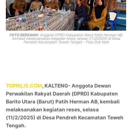
FOTO BERSAMA:
Anggota DPRD Kabupaten Barut Patih Herman AB,
kembali melaksanakan kegiatan reses, selasa (11/2/2025) di Desa
Pendreh Kecamatan Teweh Tengah - Foto Dok Nett
TOPRILIS.COM
, KALTENG- Anggota Dewan
Perwakilan Rakyat Daerah (DPRD) Kabupaten
Barito Utara (Barut) Patih Herman AB, kembali
melaksanakan kegiatan reses, selasa
(11/2/2025) di Desa Pendreh Kecamatan Teweh
Tengah.