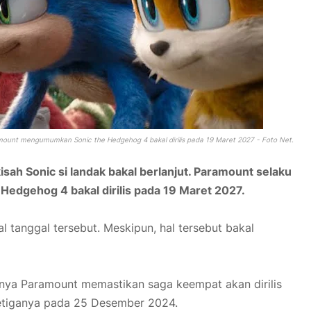
ramount mengumumkan Sonic the Hedgehog 4 bakal dirilis pada 19 Maret 2027 - Foto Net.
isah Sonic si landak bakal berlanjut. Paramount selaku
dgehog 4 bakal dirilis pada 19 Maret 2027.
al tanggal tersebut. Meskipun, hal tersebut bakal
nya Paramount memastikan saga keempat akan dirilis
etiganya pada 25 Desember 2024.