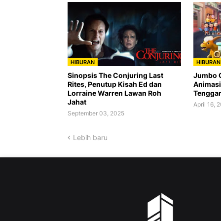
HIBURAN
HIBURAN
Sinopsis The Conjuring Last
Jumbo C
Rites, Penutup Kisah Ed dan
Animasi 
Lorraine Warren Lawan Roh
Tengga
Jahat
April 16, 
September 03, 2025
Lebih baru