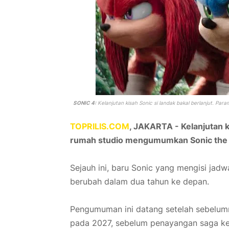
SONIC 4:
Kelanjutan kisah Sonic si landak bakal berlanjut. Pa
TOPRILIS.COM
, JAKARTA -
Kelanjutan k
rumah studio mengumumkan Sonic the He
Sejauh ini, baru Sonic yang mengisi jadw
berubah dalam dua tahun ke depan.
Pengumuman ini datang setelah sebelum
pada 2027, sebelum penayangan saga k