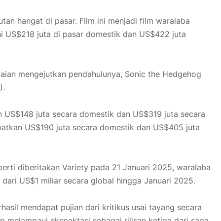
n hangat di pasar. Film ini menjadi film waralaba
ni US$218 juta di pasar domestik dan US$422 juta
paian mengejutkan pendahulunya, Sonic the Hedgehog
).
n US$148 juta secara domestik dan US$319 juta secara
patkan US$190 juta secara domestik dan US$405 juta
erti diberitakan Variety pada 21 Januari 2025, waralaba
dari US$1 miliar secara global hingga Januari 2025.
asil mendapat pujian dari kritikus usai tayang secara
gup melampaui ekspektasi sebagai rilisan ketiga dari saga