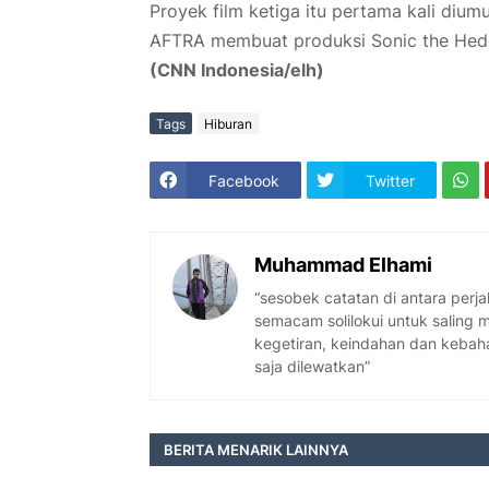
Proyek film ketiga itu pertama kali di
AFTRA membuat produksi Sonic the Hedg
(CNN Indonesia/elh)
Tags
Hiburan
Facebook
Twitter
Muhammad Elhami
“sesobek catatan di antara per
semacam solilokui untuk saling
kegetiran, keindahan dan kebaha
saja dilewatkan”
BERITA MENARIK LAINNYA