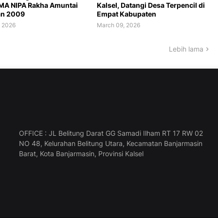
MA NIPA Rakha Amuntai
Kalsel, Datangi Desa Terpencil di
an 2009
Empat Kabupaten
, 2026
March 09, 2026
Lebih lama
OFFICE : JL Belitung Darat GG Samadi Ilham RT 17 RW 02
NO 48, Kelurahan Belitung Utara, Kecamatan Banjarmasin
Barat, Kota Banjarmasin, Provinsi Kalsel