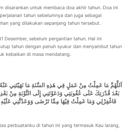
m disarankan untuk membaca doa akhir tahun. Doa ini
 perjalanan tahun sebelumnya dan juga sebagai
an yang dilakukan sepanjang tahun tersebut.
1 Desember, sebelum pergantian tahun. Hal ini
nutup tahun dengan penuh syukur dan menyambut tahun
uk kebaikan di masa mendatang.
اَللَّهُمَّ مَا عَمِلْتُ مِنْ عَمَلٍ فِي هَذِهِ السَّنَةِ مَا نَهَيْتَنِي عَنْهُ
بَعْدَ قُدْرَتِكَ عَلَى عُقُوبَتِي وَدَعَوْتَنِي إِلَى التَّوْبَةِ مِنْ بَعْد
فَاغْفِرْلِي وَمَا عَمِلْتُ فِيْهَا مِمَّا تَرْضَى وَوَعَدْتَّنِي عَلَيْهِ ال
as perbuatanku di tahun ini yang termasuk Kau larang,