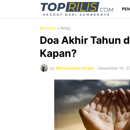
PEM
Beranda
Religi
Doa Akhir Tahun 
Kapan?
by
Muhammad Elhami
-
Desember 19, 2