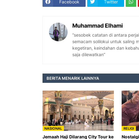
Facebook
Twitter
Muhammad Elhami
“sesobek catatan di antara per
semacam solilokui untuk saling
kegetiran, keindahan dan kebaha
saja dilewatkan”
BERITA MENARIK LAINNYA
NASIONAL
RELIGI
Jemaah Haji Dilarang City Tour ke
Nostalg