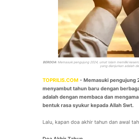
BERDOA:
Memasuki pengujung 2024, umat Islam memiliki kesemp
yang dianjurkan adalah 
TOPRILIS.COM
-
Memasuki pengujung 2
menyambut tahun baru dengan berbagai p
adalah dengan membaca dan mengamalka
bentuk rasa syukur kepada Allah Swt.
Lalu, kapan doa akhir tahun dan awal tah
Doa Akhir Tahun