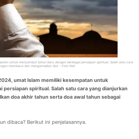
atan untuk menyambut tahun baru dengan berbagai persiapan spiritual. Salah satu cara
dengan membaca dan mengamalkan doa - Foto Net.
024, umat Islam memiliki kesempatan untuk
ersiapan spiritual. Salah satu cara yang dianjurkan
n doa akhir tahun serta doa awal tahun sebagai
un dibaca? Berikut ini penjelasannya.