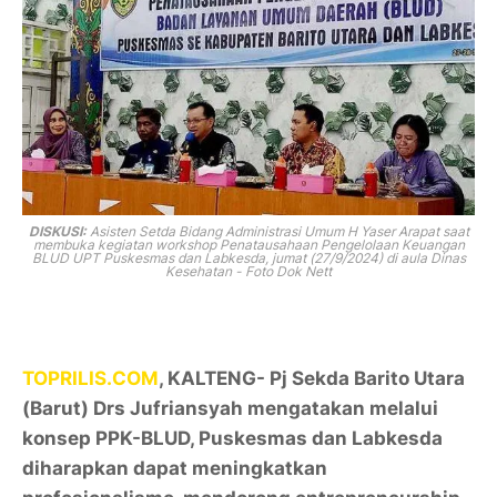
DISKUSI:
Asisten Setda Bidang Administrasi Umum H Yaser Arapat saat
membuka kegiatan workshop Penatausahaan Pengelolaan Keuangan
BLUD UPT Puskesmas dan Labkesda, jumat (27/9/2024) di aula Dinas
Kesehatan - Foto Dok Nett
TOPRILIS.COM
, KALTENG- Pj Sekda Barito Utara
(Barut) Drs Jufriansyah mengatakan melalui
konsep PPK-BLUD, Puskesmas dan Labkesda
diharapkan dapat meningkatkan