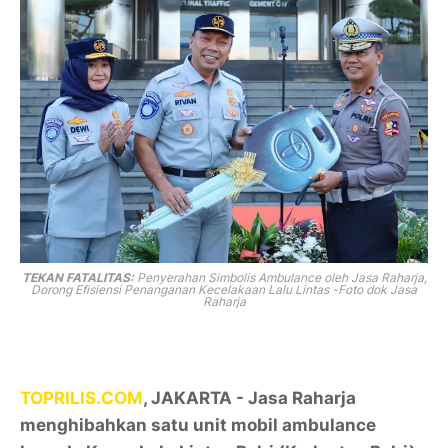
TEKAN FATALITAS:
Penyerahan Simbolis Ambulance oleh Jasa Raharja,
Dorong Efisiensi Penanganan Kecelakaan Lalu Lintas -Foto dok Jasa
Raharja
TOPRILIS.COM
, JAKARTA - Jasa Raharja
menghibahkan satu unit mobil ambulance