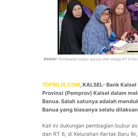
RAMAI:
Pembuatan bubur asyura oleh warga RT 6 Keca
TOPRILIS.COM
, KALSEL- Bank Kalse
Provinsi (Pemprov) Kalsel dalam mel
Banua. Salah satunya adalah mendu
Banua yang biasanya selalu dilaks
Kali ini dukungan pembagian bubur as
dan RT 6, di Kelurahan Kertak Baru Il