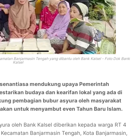
matan Banjarmasin Tengah yang dibantu oleh Bank Kalsel - Foto Dok Bank
Kalsel
l senantiasa mendukung upaya Pemerintah
estarikan budaya dan kearifan lokal yang ada di
kung pembagian bubur asyura oleh masyarakat
anakan untuk menyambut even Tahun Baru Islam.
yura oleh Bank Kalsel diberikan kepada warga RT 4
ir, Kecamatan Banjarmasin Tengah, Kota Banjarmasin,