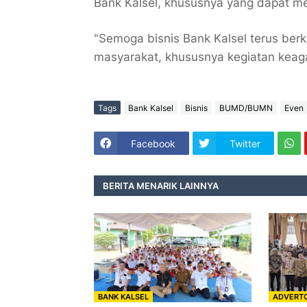
Bank Kalsel, khususnya yang dapat me
"Semoga bisnis Bank Kalsel terus be
masyarakat, khususnya kegiatan keaga
Tags
Bank Kalsel
Bisnis
BUMD/BUMN
Even
Facebook
Twitter
BERITA MENARIK LAINNYA
BANK KALSEL
ADVERTO