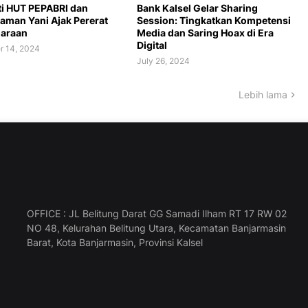
ti HUT PEPABRI dan
Bank Kalsel Gelar Sharing
Paman Yani Ajak Pererat
Session: Tingkatkan Kompetensi
araan
Media dan Saring Hoax di Era
Digital
r 14, 2024
July 26, 2024
Lebih lama
OFFICE : JL Belitung Darat GG Samadi Ilham RT 17 RW 02
NO 48, Kelurahan Belitung Utara, Kecamatan Banjarmasin
Barat, Kota Banjarmasin, Provinsi Kalsel